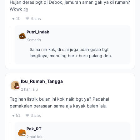
Hujan deras bgt di Depok, jemuran aman gak ya di rumah?
Wkwk ⛈️
♥ 10
💬 Balas
Putri_Indah
Kemarin
Sama nih kak, di sini juga udah gelap bgt
langitnya, mending buru-buru pulang deh.
Ibu_Rumah_Tangga
2 hari lalu
Tagihan listrik bulan ini kok naik bgt ya? Padahal
pemakaian perasaan sama aja kayak bulan lalu.
♥ 51
💬 Balas
Pak_RT
2 hari lalu