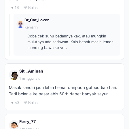
♥ 18
💬 Balas
Dr_Cat_Lover
Kemarin
Coba cek suhu badannya kak, atau mungkin
mulutnya ada sariawan. Kalo besok masih lemes
mending bawa ke vet.
Siti_Aminah
1 minggu lalu
Masak sendiri jauh lebih hemat daripada gofood tiap hari.
Tadi belanja ke pasar abis 50rb dapet banyak sayur.
♥ 50
💬 Balas
Ferry_77
1 minggu lalu