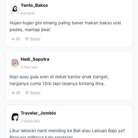
Yanto_Bakso
Kemarin
Hujan-hujan gini emang paling bener makan bakso urat
pedes, mantap jiwa!
♥ 40
💬 Balas
Hadi_Saputra
3 hari lalu
Kopi susu gula aren di deket kantor enak banget,
harganya cuma 15rb tapi rasanya bintang lima.
♥ 28
💬 Balas
Traveler_Jomblo
1 bulan lalu
Libur lebaran nanti mending ke Bali atau Labuan Bajo ya?
Bingung milihnya kalo sendirian.