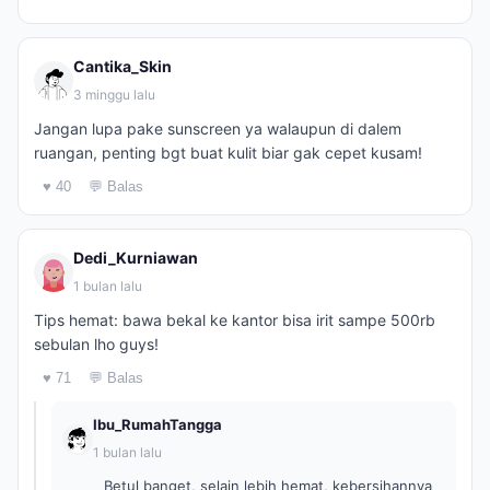
Cantika_Skin
3 minggu lalu
Jangan lupa pake sunscreen ya walaupun di dalem
ruangan, penting bgt buat kulit biar gak cepet kusam!
♥ 40
💬 Balas
Dedi_Kurniawan
1 bulan lalu
Tips hemat: bawa bekal ke kantor bisa irit sampe 500rb
sebulan lho guys!
♥ 71
💬 Balas
Ibu_RumahTangga
1 bulan lalu
Betul banget, selain lebih hemat, kebersihannya