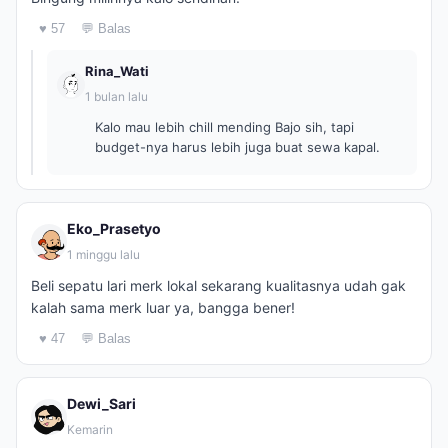
♥ 57
💬 Balas
Rina_Wati
1 bulan lalu
Kalo mau lebih chill mending Bajo sih, tapi
budget-nya harus lebih juga buat sewa kapal.
Eko_Prasetyo
1 minggu lalu
Beli sepatu lari merk lokal sekarang kualitasnya udah gak
kalah sama merk luar ya, bangga bener!
♥ 47
💬 Balas
Dewi_Sari
Kemarin