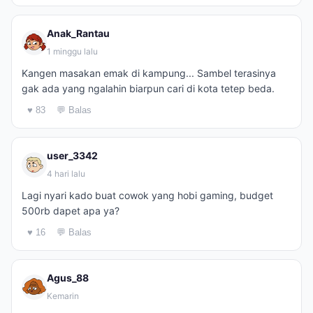
Anak_Rantau
1 minggu lalu
Kangen masakan emak di kampung... Sambel terasinya
gak ada yang ngalahin biarpun cari di kota tetep beda.
♥ 83
💬 Balas
user_3342
4 hari lalu
Lagi nyari kado buat cowok yang hobi gaming, budget
500rb dapet apa ya?
♥ 16
💬 Balas
Agus_88
Kemarin