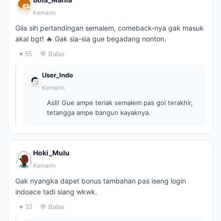
Kemarin
Gila sih pertandingan semalem, comeback-nya gak masuk
akal bgt! 🔥 Gak sia-sia gue begadang nonton.
♥ 65
💬 Balas
User_Indo
Kemarin
Asli! Gue ampe teriak semalem pas gol terakhir,
tetangga ampe bangun kayaknya.
Hoki_Mulu
Kemarin
Gak nyangka dapet bonus tambahan pas iseng login
indoace tadi siang wkwk.
♥ 33
💬 Balas