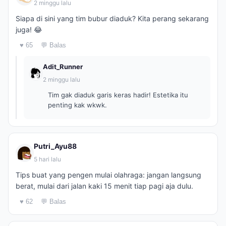
2 minggu lalu
Siapa di sini yang tim bubur diaduk? Kita perang sekarang
juga! 😂
♥ 65
💬 Balas
Adit_Runner
2 minggu lalu
Tim gak diaduk garis keras hadir! Estetika itu
penting kak wkwk.
Putri_Ayu88
5 hari lalu
Tips buat yang pengen mulai olahraga: jangan langsung
berat, mulai dari jalan kaki 15 menit tiap pagi aja dulu.
♥ 62
💬 Balas