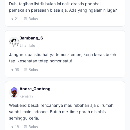
Duh, tagihan listrik bulan ini naik drastis padahal
pemakaian perasaan biasa aja. Ada yang ngalamin juga?
♥ 21
💬 Balas
Bambang_S
2 hari lalu
Jangan lupa istirahat ya temen-temen, kerja keras boleh
tapi kesehatan tetep nomor satu!
♥ 96
💬 Balas
Andre_Ganteng
Kemarin
Weekend besok rencananya mau rebahan aja di rumah
sambil main indoace. Butuh me-time parah nih abis
seminggu kerja.
♥ 18
💬 Balas